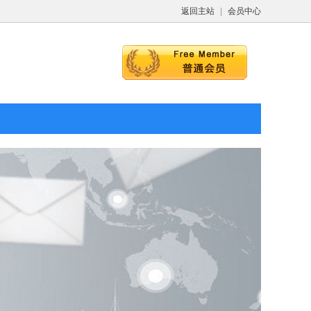
返回主站
|
会员中心