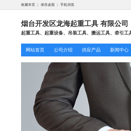
收藏本页
|
保存桌面
|
手机浏览
烟台开发区龙海起重工具 有限公司
起重工具、起重设备、吊装工具、搬运工具、牵引工具、
网站首页
公司介绍
供应产品
新闻中心